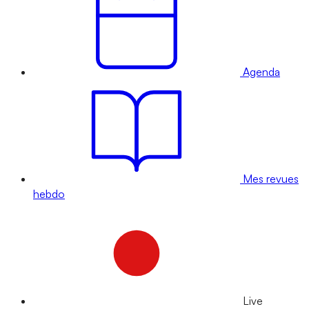
Agenda
Mes revues
hebdo
Live