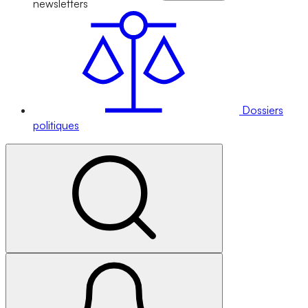
newsletters
Dossiers
politiques