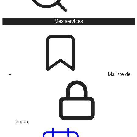
Mes services
Ma liste de
lecture