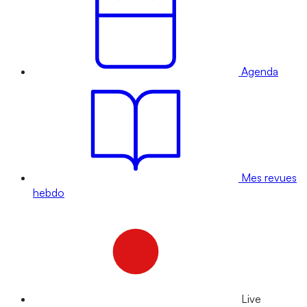
Agenda
Mes revues
hebdo
Live