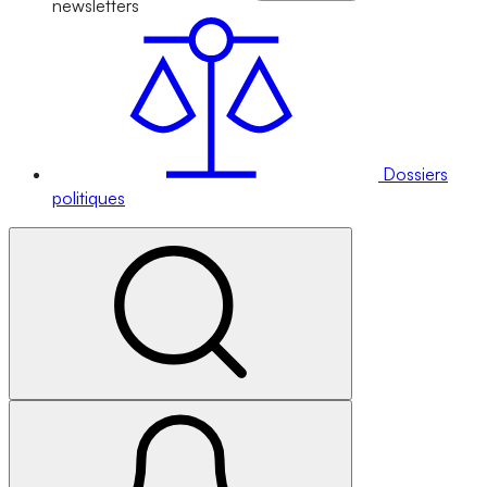
newsletters
Dossiers
politiques