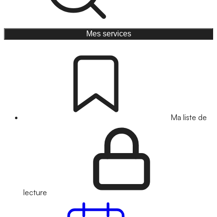
Mes services
Ma liste de
lecture