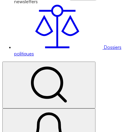
newsletters
Dossiers
politiques