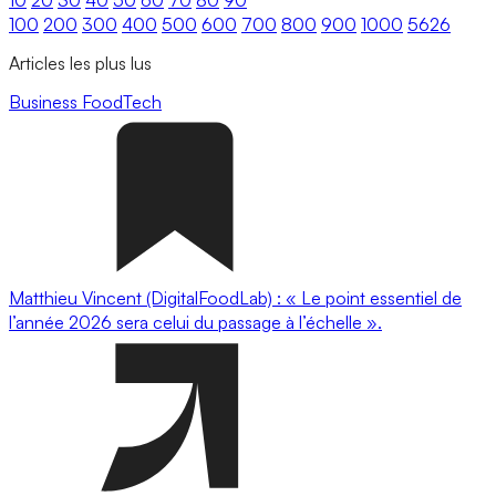
100
200
300
400
500
600
700
800
900
1000
5626
Articles les plus lus
Business
FoodTech
Matthieu Vincent (DigitalFoodLab) : « Le point essentiel de
l’année 2026 sera celui du passage à l’échelle ».