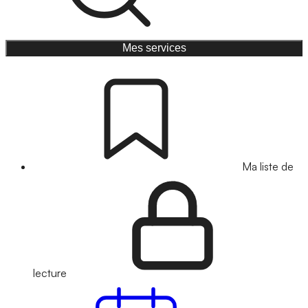
Mes services
Ma liste de
lecture