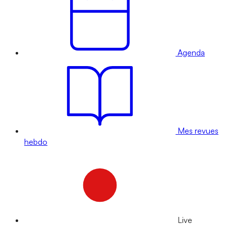
Agenda
Mes revues
hebdo
Live