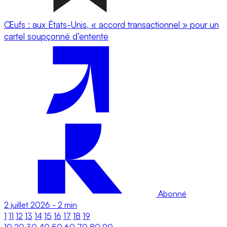
Œufs : aux États-Unis, « accord transactionnel » pour un
cartel soupçonné d’entente
Abonné
2 juillet 2026
-
2 min
1
11
12
13
14
15
16
17
18
19
10
20
30
40
50
60
70
80
90