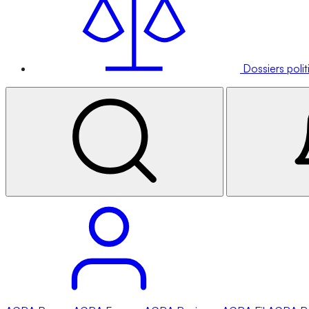
Dossiers poli