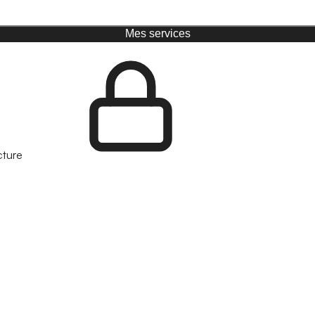
Mes services
cture