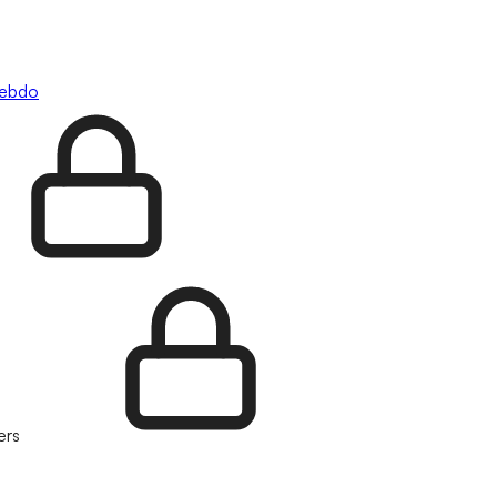
hebdo
ers