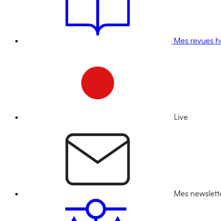
Mes revues 
Live
Mes newslett