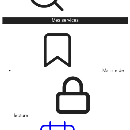
Mes services
Ma liste de
lecture