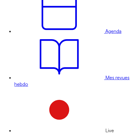
Agenda
Mes revues
hebdo
Live