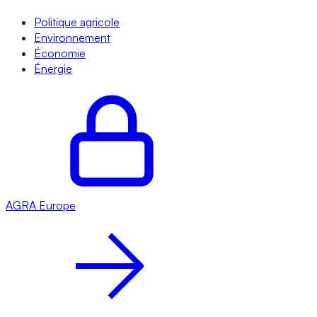
Politique agricole
Environnement
Économie
Énergie
AGRA
Europe