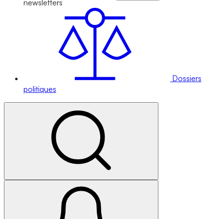
newsletters
Dossiers
politiques