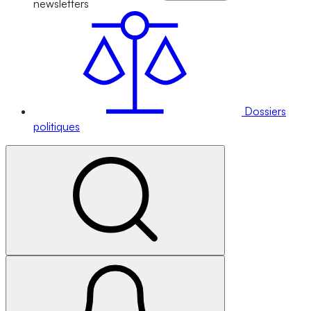
newsletters
Dossiers
politiques