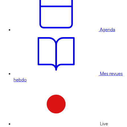
Agenda
Mes revues
hebdo
Live