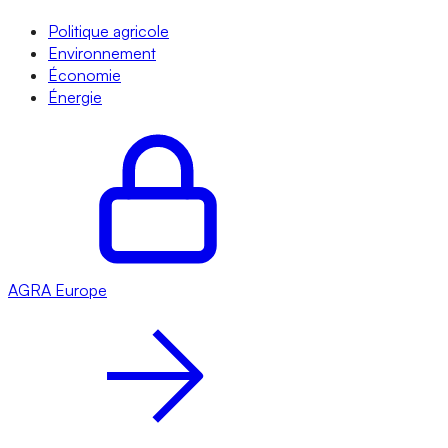
Politique agricole
Environnement
Économie
Énergie
AGRA
Europe