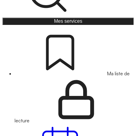
Mes services
Ma liste de
lecture