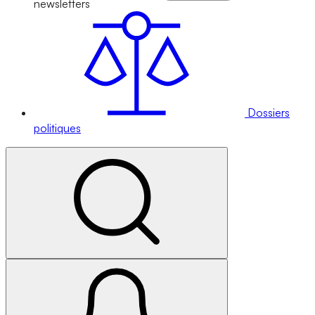
newsletters
Dossiers
politiques