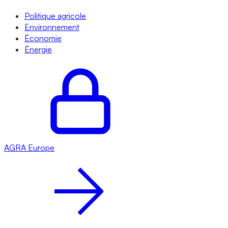
Politique agricole
Environnement
Économie
Énergie
AGRA
Europe