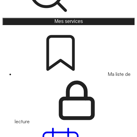
Mes services
Ma liste de
lecture