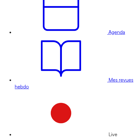
Agenda
Mes revues
hebdo
Live