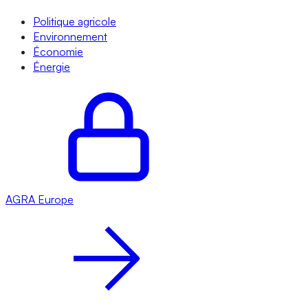
Politique agricole
Environnement
Économie
Énergie
AGRA
Europe