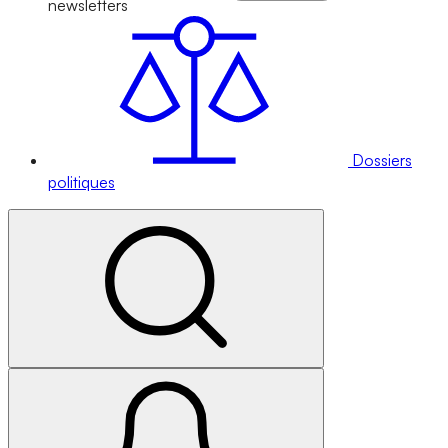
newsletters
Dossiers
politiques