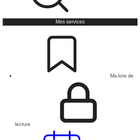
Mes services
Ma liste de
lecture