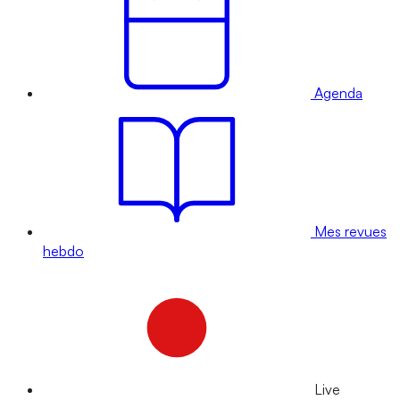
Agenda
Mes revues
hebdo
Live