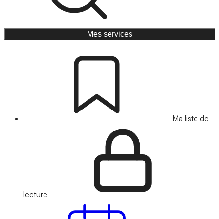
Mes services
Ma liste de
lecture