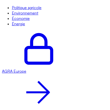
Politique agricole
Environnement
Économie
Énergie
AGRA
Europe