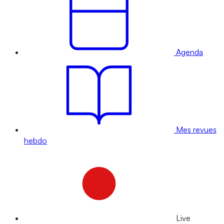
Agenda
Mes revues
hebdo
Live