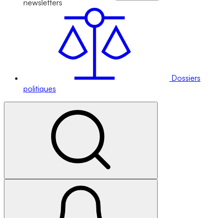
newsletters
Dossiers
politiques