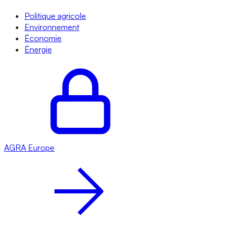
Politique agricole
Environnement
Économie
Énergie
AGRA
Europe