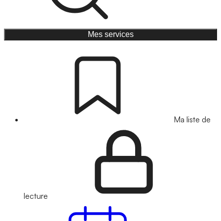
Mes services
Ma liste de
lecture