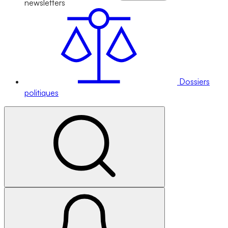
newsletters
Dossiers
politiques