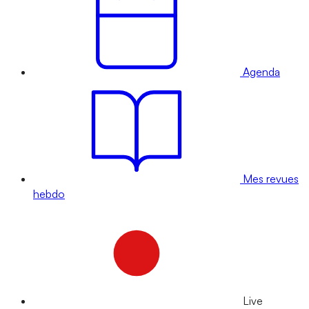
Agenda
Mes revues
hebdo
Live