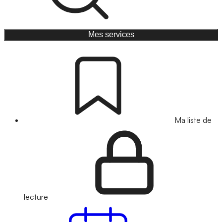
Mes services
Ma liste de
lecture