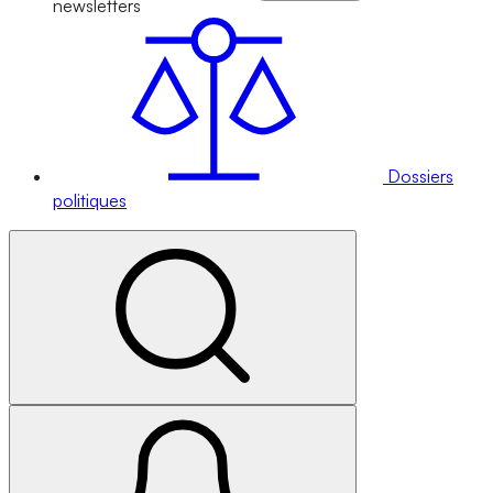
newsletters
Dossiers
politiques