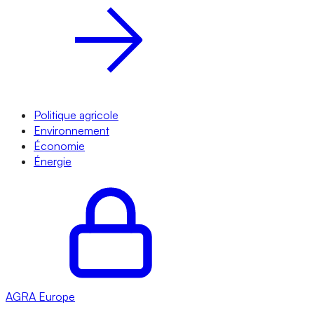
Politique agricole
Environnement
Économie
Énergie
AGRA
Europe