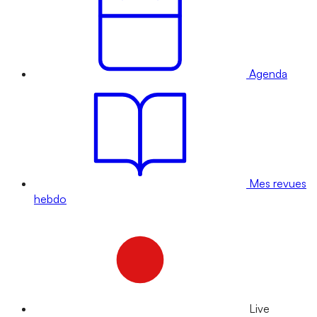
Agenda
Mes revues
hebdo
Live