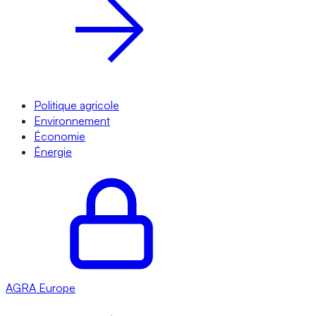
Politique agricole
Environnement
Économie
Énergie
AGRA
Europe