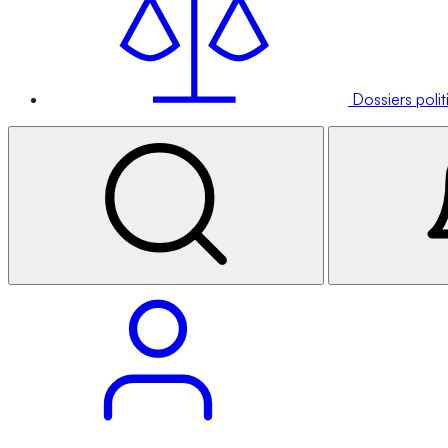
Dossiers poli