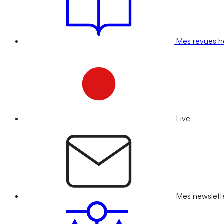
Mes revues 
Live
Mes newslett