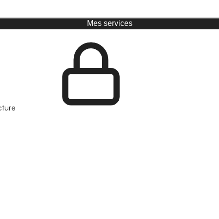
Mes services
cture