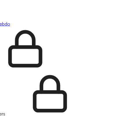
hebdo
ers