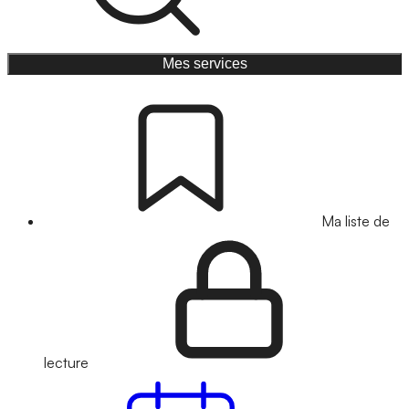
Mes services
Ma liste de
lecture