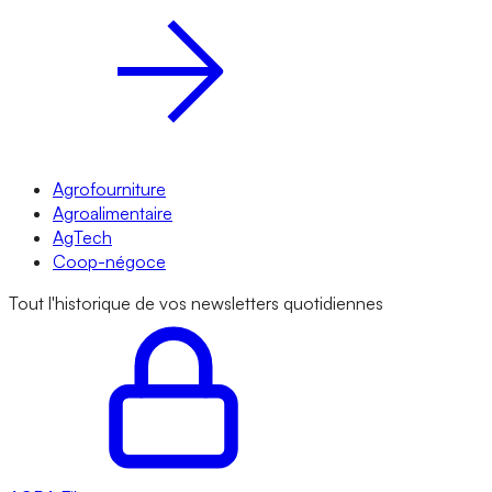
Agrofourniture
Agroalimentaire
AgTech
Coop-négoce
Tout l'historique de vos newsletters quotidiennes