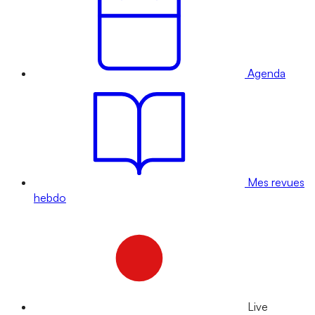
Agenda
Mes revues
hebdo
Live