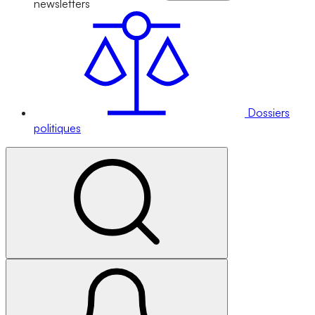
newsletters
Dossiers
politiques