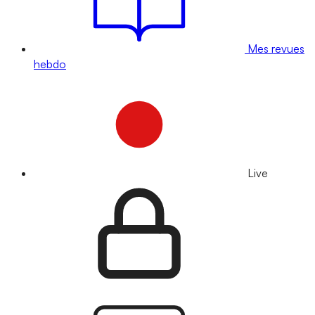
Mes revues
hebdo
Live