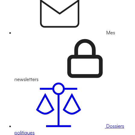
Mes
newsletters
Dossiers
politiques