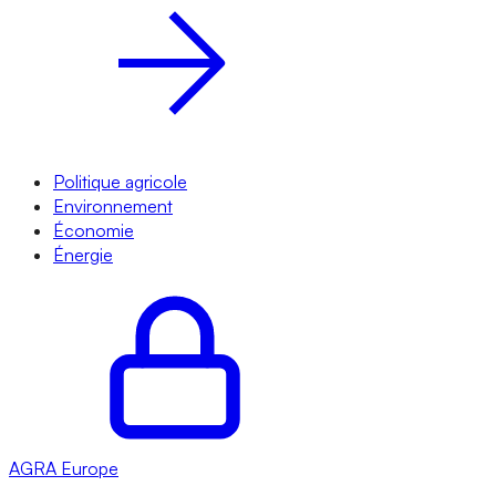
Politique agricole
Environnement
Économie
Énergie
AGRA
Europe