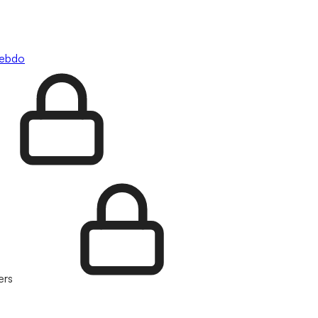
hebdo
ers