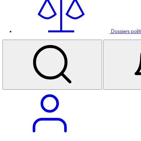
Dossiers poli