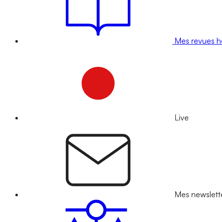
Mes revues 
Live
Mes newslett