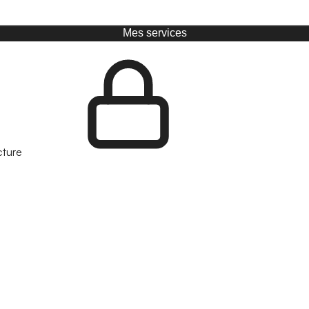
Mes services
cture