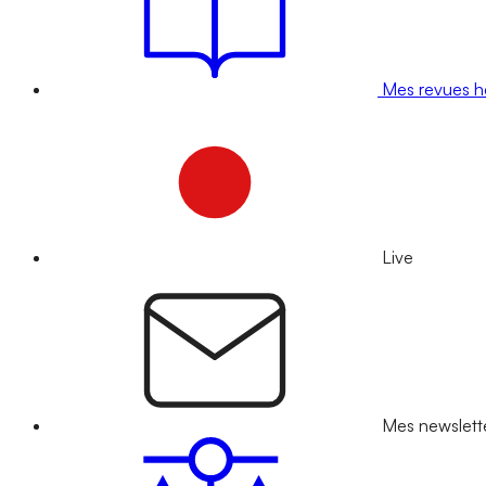
Mes revues 
Live
Mes newslett