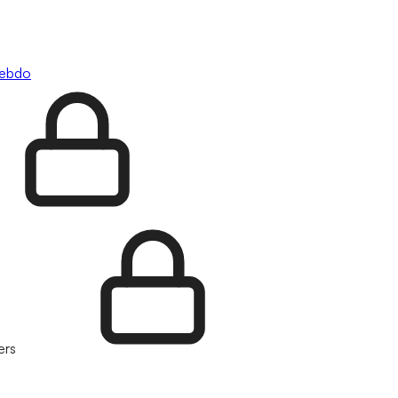
hebdo
ers