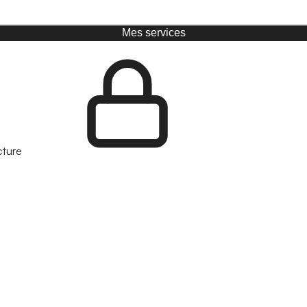
Mes services
cture