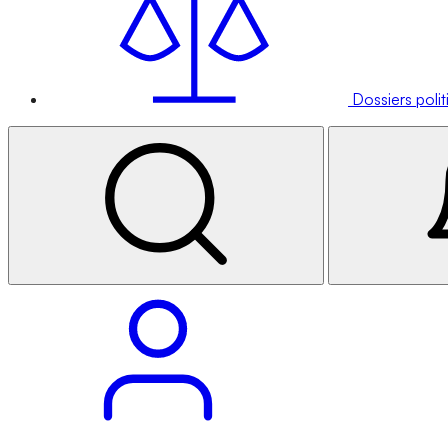
Dossiers poli