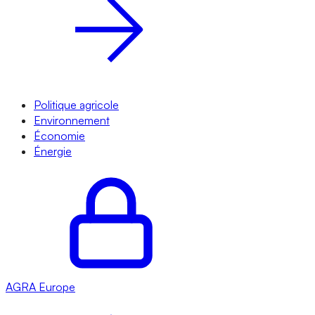
Politique agricole
Environnement
Économie
Énergie
AGRA
Europe