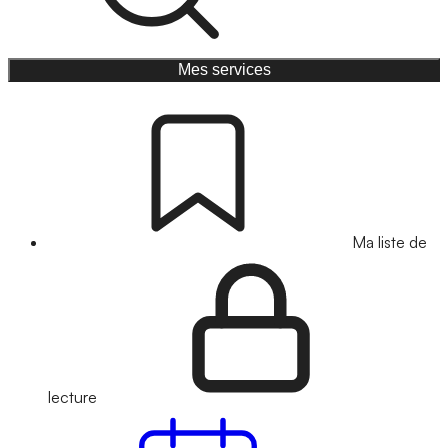
Mes services
Ma liste de
lecture