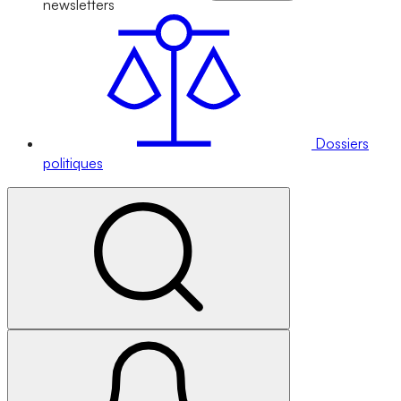
newsletters
Dossiers
politiques