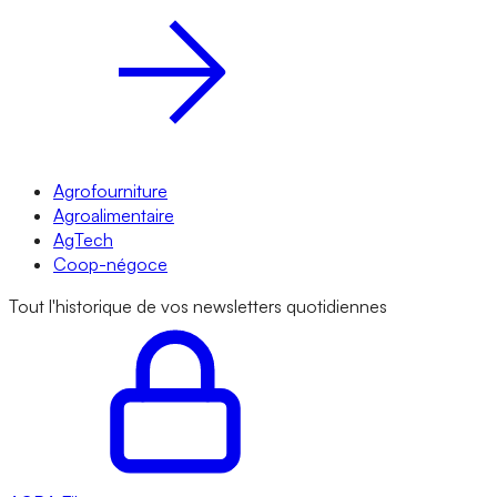
Agrofourniture
Agroalimentaire
AgTech
Coop-négoce
Tout l'historique de vos newsletters quotidiennes