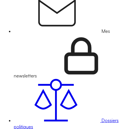
Mes
newsletters
Dossiers
politiques