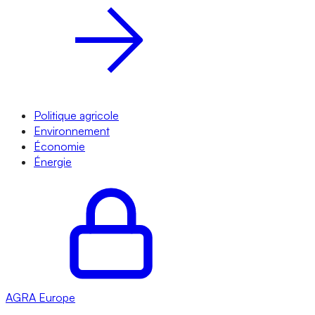
Politique agricole
Environnement
Économie
Énergie
AGRA
Europe