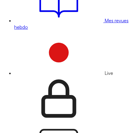
Mes revues
hebdo
Live