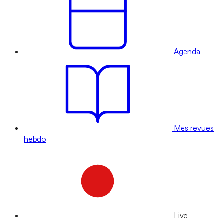
Agenda
Mes revues
hebdo
Live