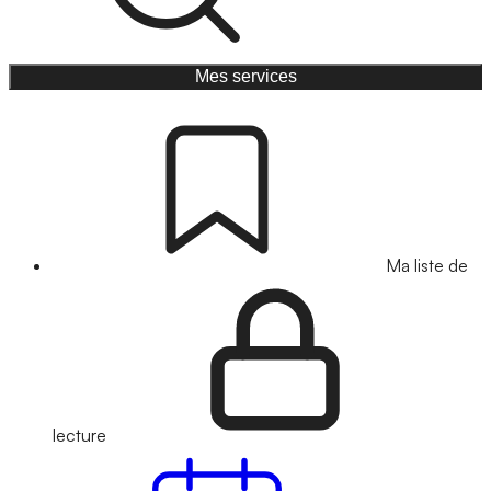
Mes services
Ma liste de
lecture