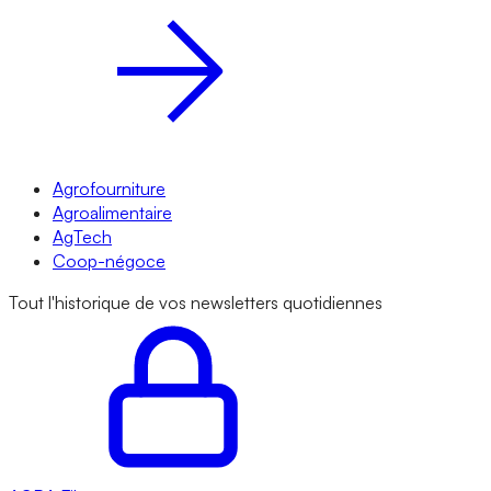
Agrofourniture
Agroalimentaire
AgTech
Coop-négoce
Tout l'historique de vos newsletters quotidiennes