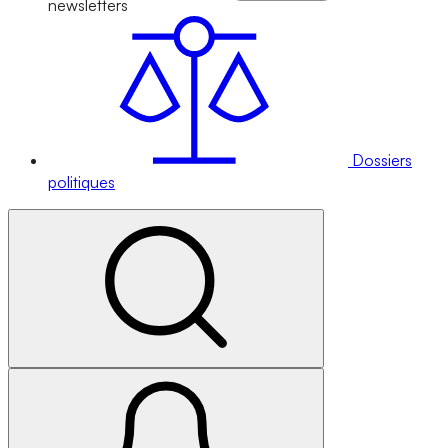
newsletters
Dossiers
politiques