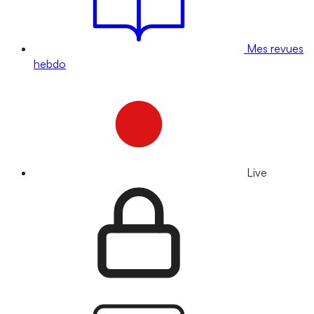
Mes revues
hebdo
Live