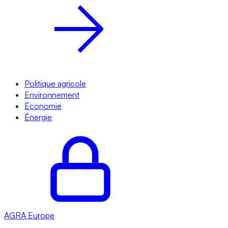
Politique agricole
Environnement
Économie
Énergie
AGRA
Europe