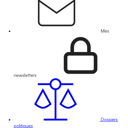
Mes
newsletters
Dossiers
politiques