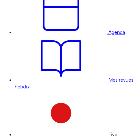
Agenda
Mes revues
hebdo
Live