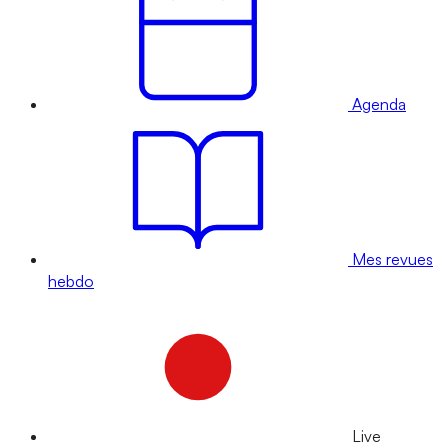
Agenda
Mes revues
hebdo
Live