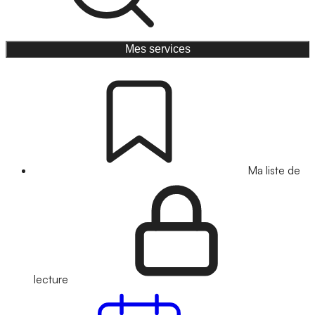
Mes services
Ma liste de
lecture