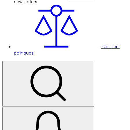
newsletters
Dossiers
politiques