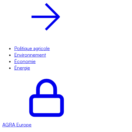
Politique agricole
Environnement
Économie
Énergie
AGRA
Europe