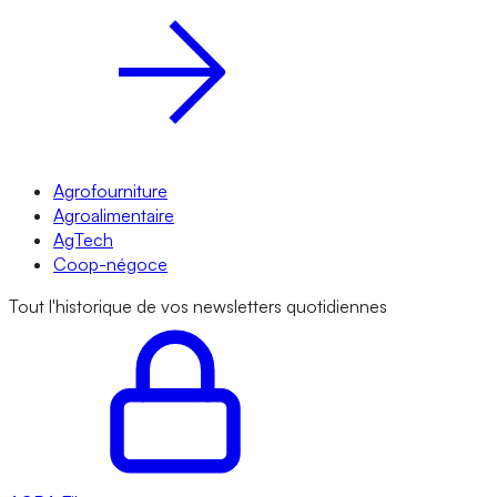
Agrofourniture
Agroalimentaire
AgTech
Coop-négoce
Tout l'historique de vos newsletters quotidiennes