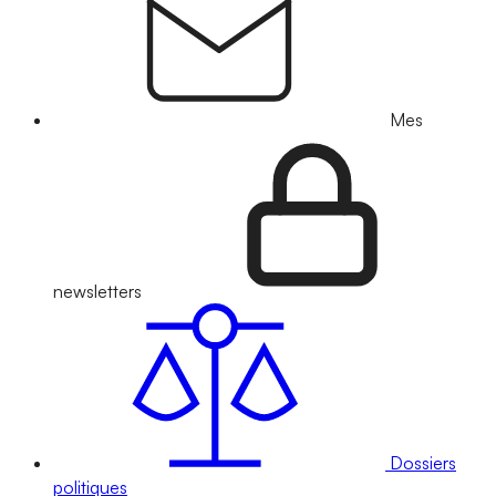
Mes
newsletters
Dossiers
politiques