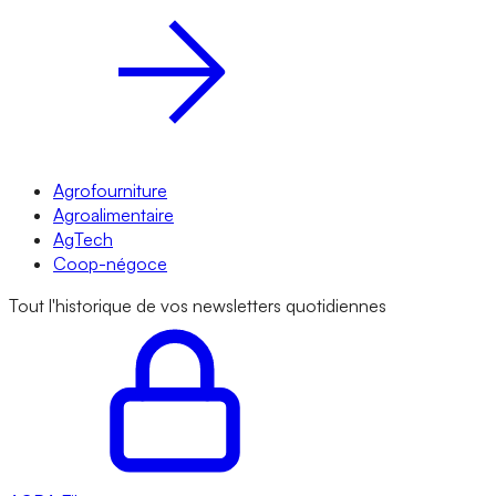
Agrofourniture
Agroalimentaire
AgTech
Coop-négoce
Tout l'historique de vos newsletters quotidiennes