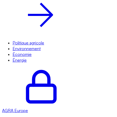
Politique agricole
Environnement
Économie
Énergie
AGRA
Europe