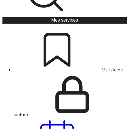
Mes services
Ma liste de
lecture