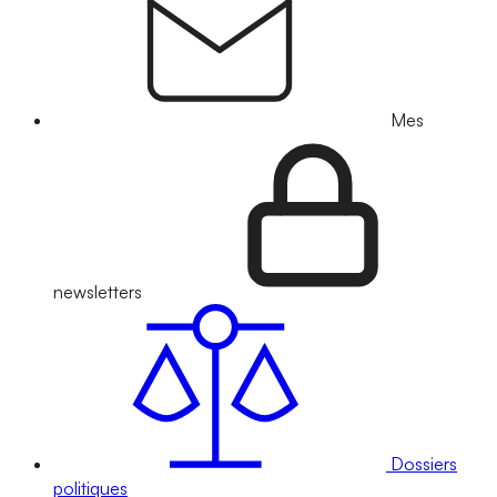
Mes
newsletters
Dossiers
politiques