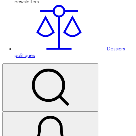
newsletters
Dossiers
politiques