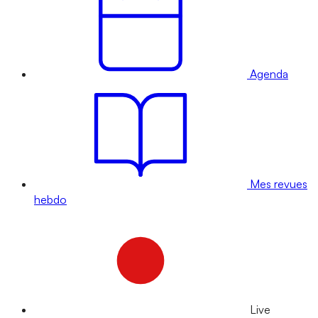
Agenda
Mes revues
hebdo
Live