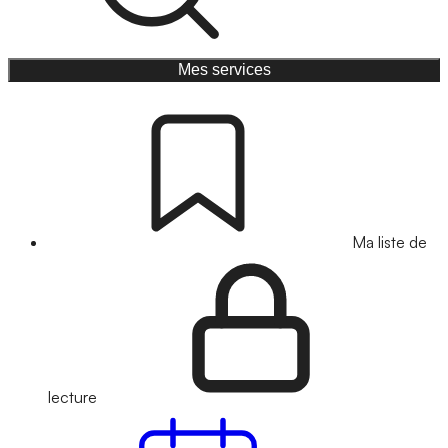
Mes services
Ma liste de
lecture