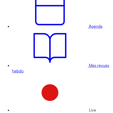
Agenda
Mes revues
hebdo
Live