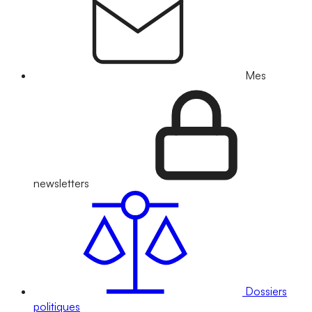
Mes
newsletters
Dossiers
politiques