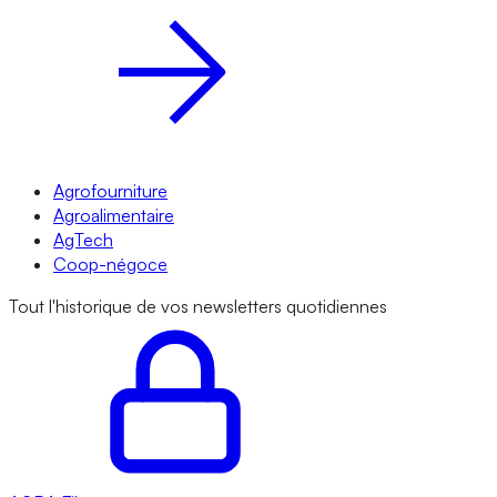
Agrofourniture
Agroalimentaire
AgTech
Coop-négoce
Tout l'historique de vos newsletters quotidiennes