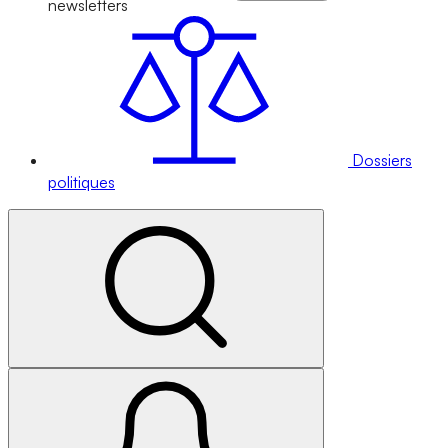
newsletters
Dossiers
politiques