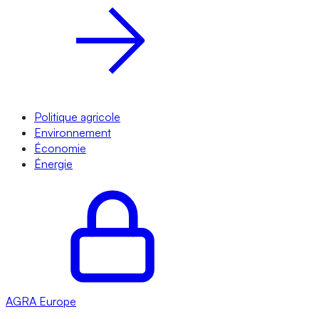
Politique agricole
Environnement
Économie
Énergie
AGRA
Europe