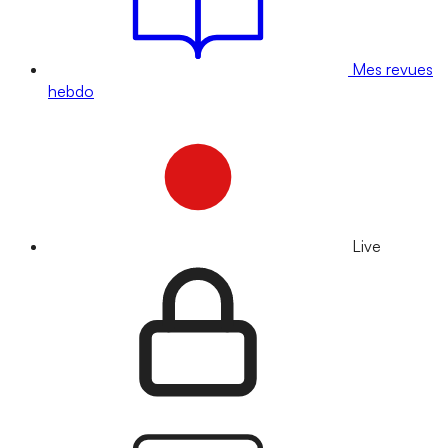
Mes revues
hebdo
Live