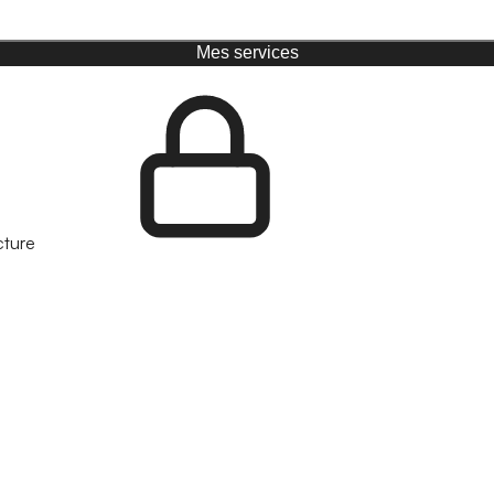
Mes services
cture