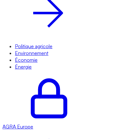
Politique agricole
Environnement
Économie
Énergie
AGRA
Europe