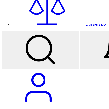
Dossiers poli