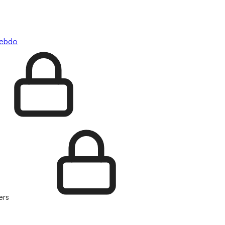
hebdo
ers