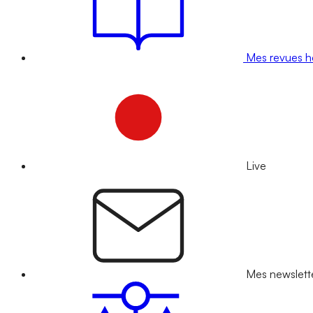
Mes revues 
Live
Mes newslett