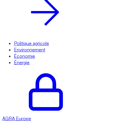
Politique agricole
Environnement
Économie
Énergie
AGRA
Europe