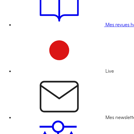
Mes revues 
Live
Mes newslett