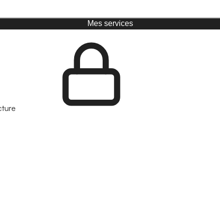
Mes services
cture