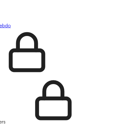
hebdo
ers