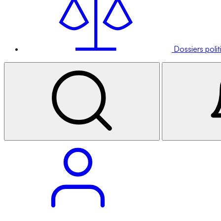
Dossiers poli