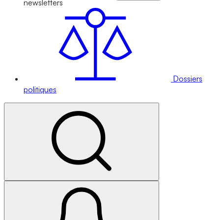
newsletters
Dossiers
politiques