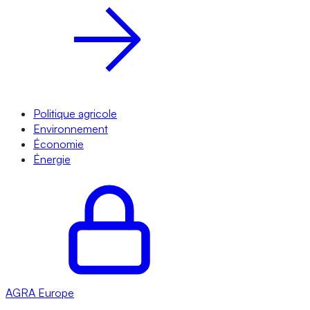
Politique agricole
Environnement
Économie
Énergie
AGRA
Europe