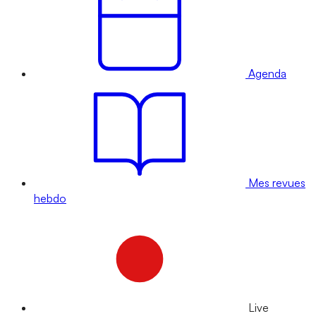
Agenda
Mes revues
hebdo
Live