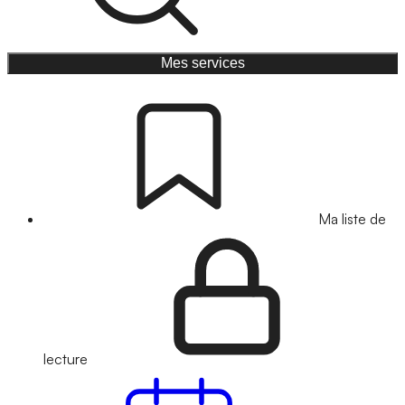
Mes services
Ma liste de
lecture