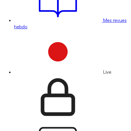
Mes revues
hebdo
Live