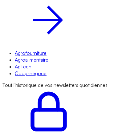
Agrofourniture
Agroalimentaire
AgTech
Coop-négoce
Tout l'historique de vos newsletters quotidiennes