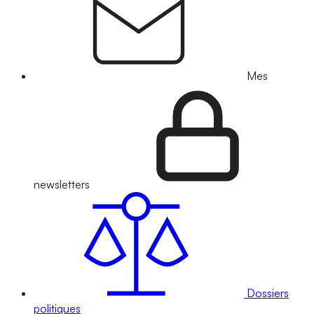
Mes
newsletters
Dossiers
politiques