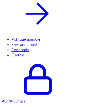
Politique agricole
Environnement
Économie
Énergie
AGRA
Europe