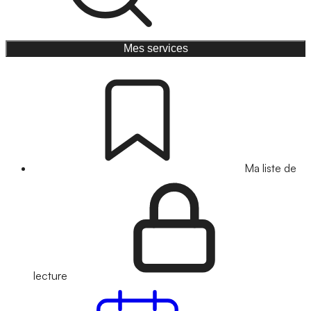
Mes services
Ma liste de
lecture