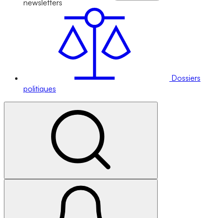
newsletters
Dossiers
politiques