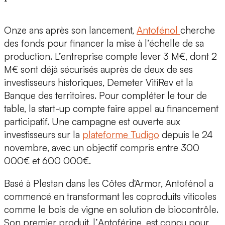
Onze ans après son lancement,
Antofénol
cherche
des fonds pour financer la
mise à l’échelle de sa
production
. L’entreprise compte
lever 3 M€
, dont
2
M€ sont déjà sécurisés
auprès de deux de ses
investisseurs historiques,
Demeter VitiRev
et la
Banque des territoires
. Pour compléter le tour de
table, la start-up compte faire appel au
financement
participatif.
Une campagne est ouverte aux
investisseurs sur la
plateforme Tudigo
depuis le
24
novembre
, avec un objectif compris
entre 300
000€ et 600 000€
.
Basé à Plestan dans les Côtes d'Armor, Antofénol a
commencé en
transformant les coproduits viticoles
comme le bois de vigne en solution de biocontrôle
.
Son premier produit, l’
Antoférine
, est conçu pour