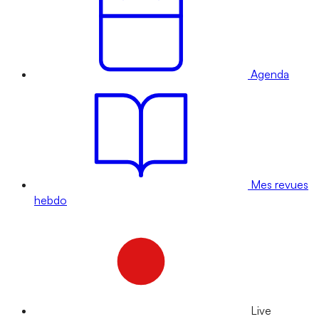
Agenda
Mes revues
hebdo
Live