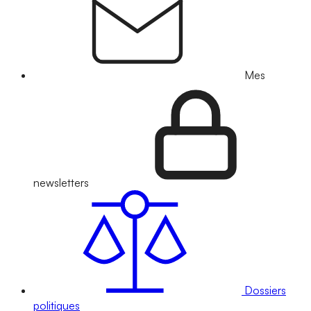
Mes
newsletters
Dossiers
politiques