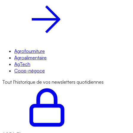
Agrofourniture
Agroalimentaire
AgTech
Coop-négoce
Tout l'historique de vos newsletters quotidiennes