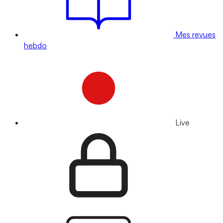
Mes revues
hebdo
Live