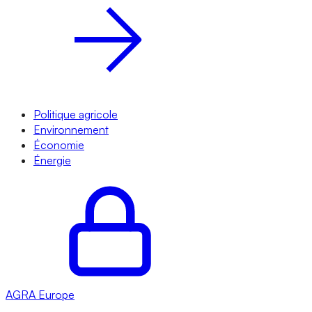
Politique agricole
Environnement
Économie
Énergie
AGRA
Europe