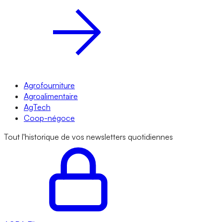
Agrofourniture
Agroalimentaire
AgTech
Coop-négoce
Tout l'historique de vos newsletters quotidiennes