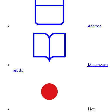
Agenda
Mes revues
hebdo
Live