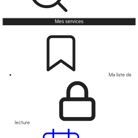
Mes services
Ma liste de
lecture