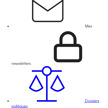
Mes
newsletters
Dossiers
politiques