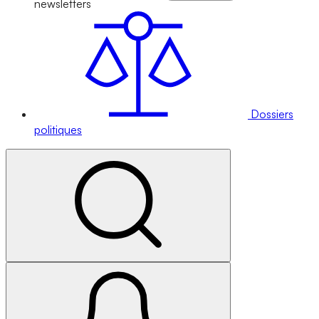
newsletters
Dossiers
politiques