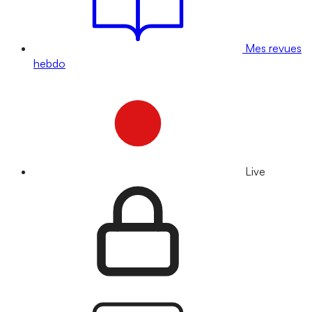
Mes revues
hebdo
Live