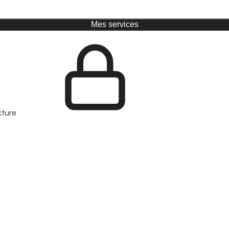
Mes services
cture