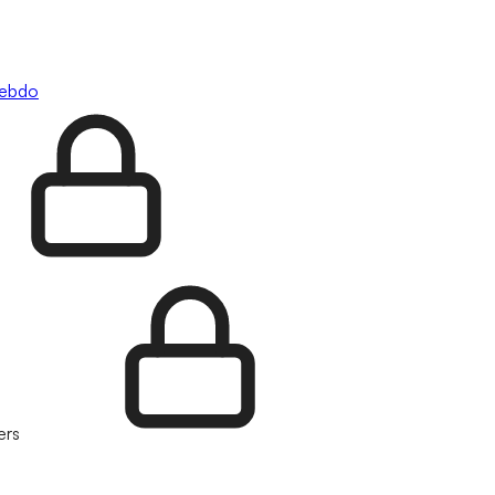
hebdo
ers