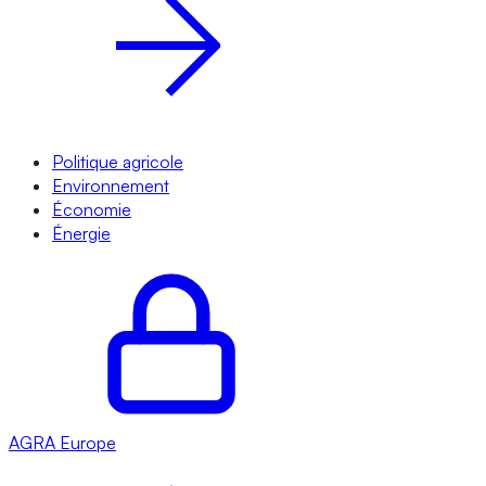
Politique agricole
Environnement
Économie
Énergie
AGRA
Europe