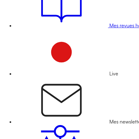
Mes revues 
Live
Mes newslett