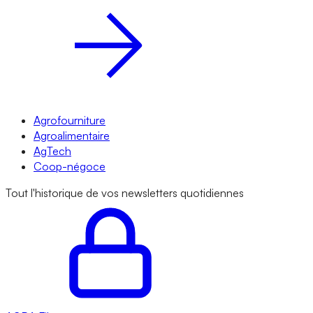
Agrofourniture
Agroalimentaire
AgTech
Coop-négoce
Tout l'historique de vos newsletters quotidiennes