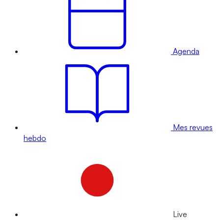
Agenda
Mes revues
hebdo
Live