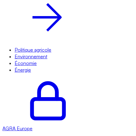
Politique agricole
Environnement
Économie
Énergie
AGRA
Europe