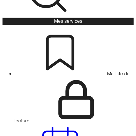
Mes services
Ma liste de
lecture