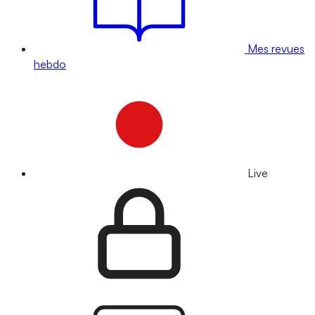
Mes revues
hebdo
Live