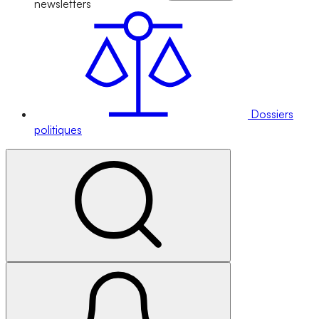
newsletters
Dossiers
politiques