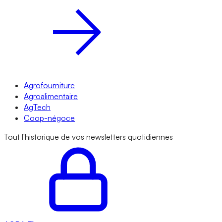
Agrofourniture
Agroalimentaire
AgTech
Coop-négoce
Tout l'historique de vos newsletters quotidiennes