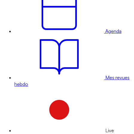
Agenda
Mes revues
hebdo
Live