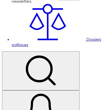
newsletters
Dossiers
politiques