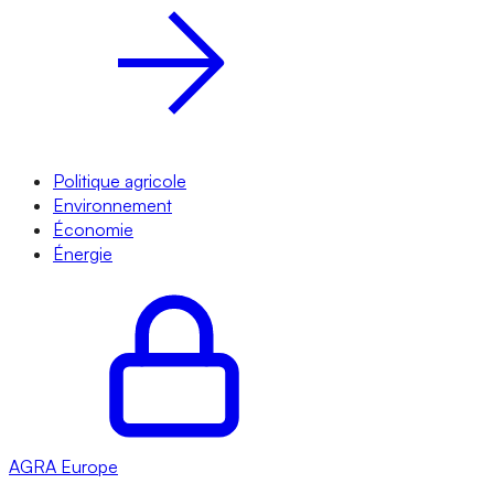
Politique agricole
Environnement
Économie
Énergie
AGRA
Europe