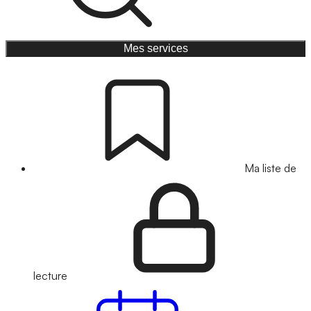
Mes services
Ma liste de
lecture