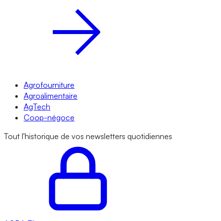
Agrofourniture
Agroalimentaire
AgTech
Coop-négoce
Tout l'historique de vos newsletters quotidiennes