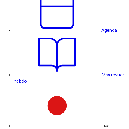
Agenda
Mes revues
hebdo
Live