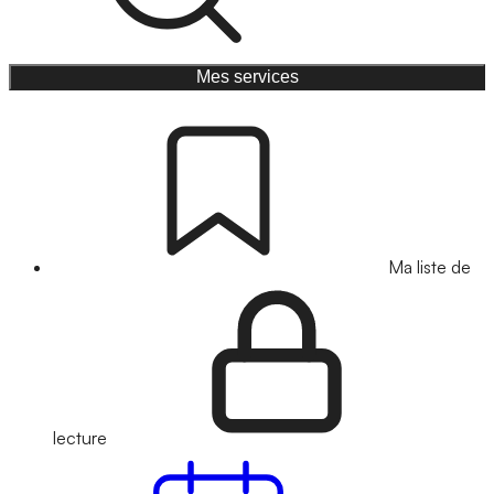
Mes services
Ma liste de
lecture