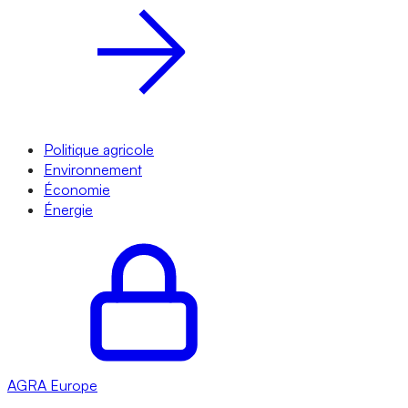
Politique agricole
Environnement
Économie
Énergie
AGRA
Europe