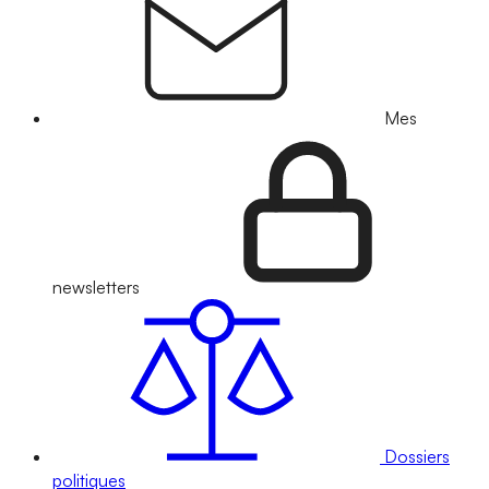
Mes
newsletters
Dossiers
politiques