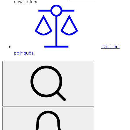
newsletters
Dossiers
politiques