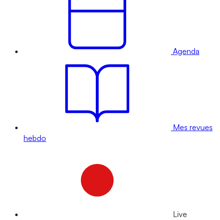
Agenda
Mes revues
hebdo
Live