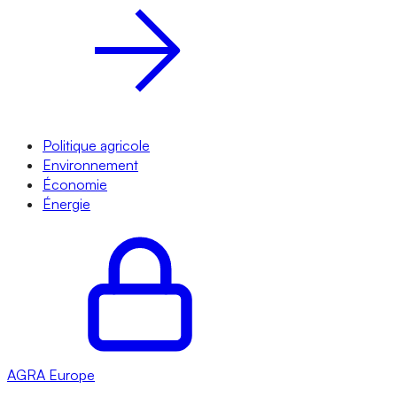
Politique agricole
Environnement
Économie
Énergie
AGRA
Europe