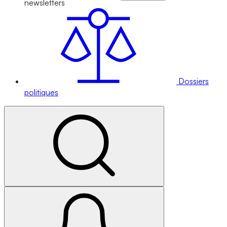
newsletters
Dossiers
politiques