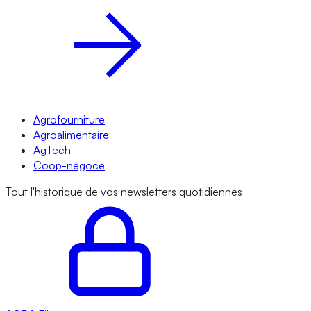
Agrofourniture
Agroalimentaire
AgTech
Coop-négoce
Tout l'historique de vos newsletters quotidiennes