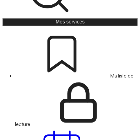
Mes services
Ma liste de
lecture