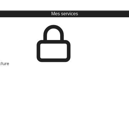
Mes services
cture