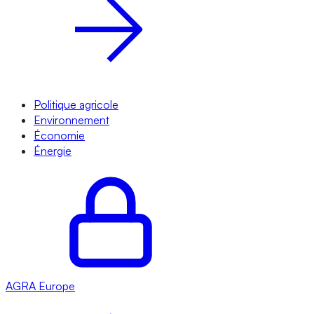
Politique agricole
Environnement
Économie
Énergie
AGRA
Europe