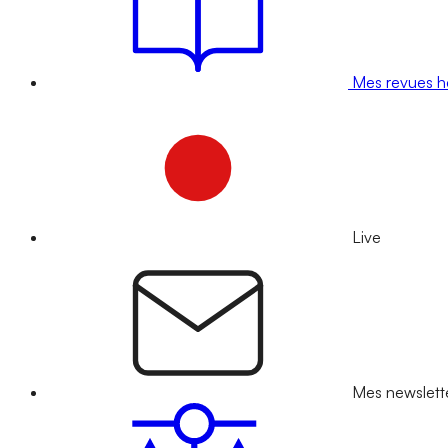
Mes revues 
Live
Mes newslett