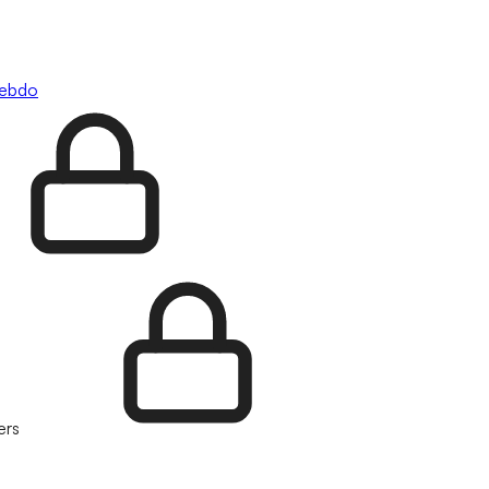
hebdo
ers