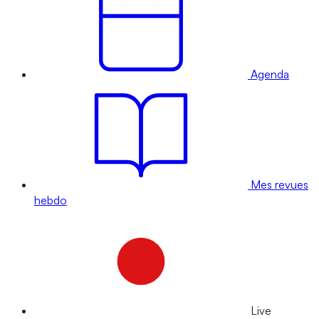
Agenda
Mes revues
hebdo
Live