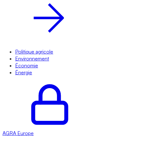
Politique agricole
Environnement
Économie
Énergie
AGRA
Europe