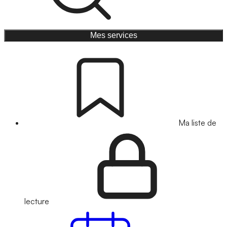
Mes services
Ma liste de
lecture