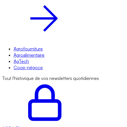
Agrofourniture
Agroalimentaire
AgTech
Coop-négoce
Tout l'historique de vos newsletters quotidiennes