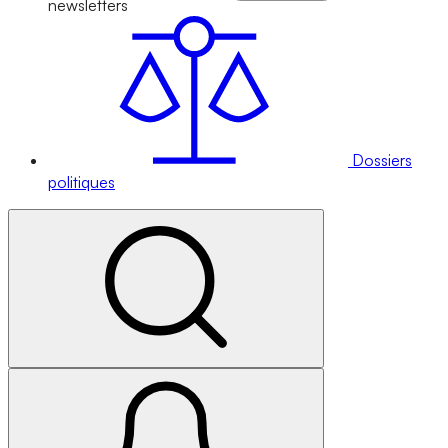
newsletters
Dossiers
politiques