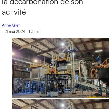
la décarbonation de son
activité
Anne Gilet
-
21 mai 2024
-
|
3 min