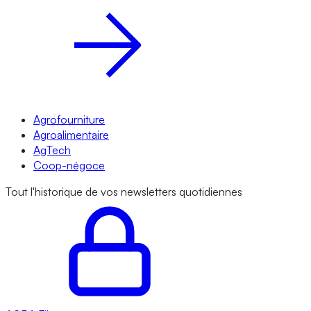
Agrofourniture
Agroalimentaire
AgTech
Coop-négoce
Tout l'historique de vos newsletters quotidiennes