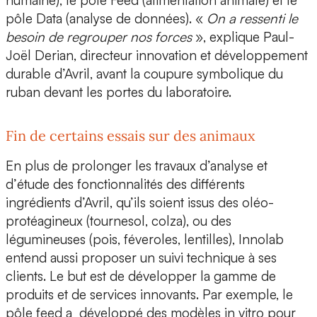
humaine), le
pôle Feed
(alimentation animale) et le
pôle Data
(analyse de données). «
On a ressenti le
besoin de regrouper nos forces
», explique
Paul-
Joël Derian
,
directeur innovation et développement
durable
d’Avril, avant la coupure symbolique du
ruban devant les portes du laboratoire.
Fin de certains essais sur des animaux
En plus de prolonger les
travaux d’analyse
et
d’
étude des fonctionnalités
des différents
ingrédients d’Avril, qu’ils soient issus des oléo-
protéagineux (tournesol, colza), ou des
légumineuses (pois, féveroles, lentilles), Innolab
entend aussi
proposer un suivi technique à ses
clients
. Le but est de développer la gamme de
produits et de services innovants. Par exemple, le
pôle feed a développé des
modèles in vitro
pour