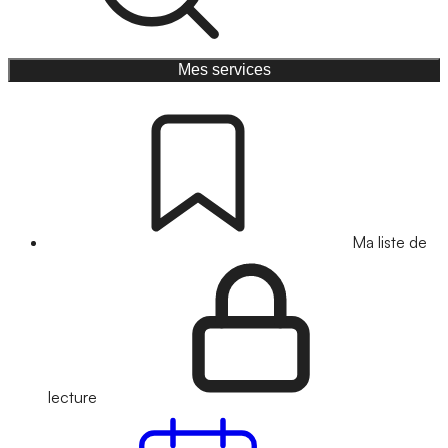
Mes services
Ma liste de
lecture