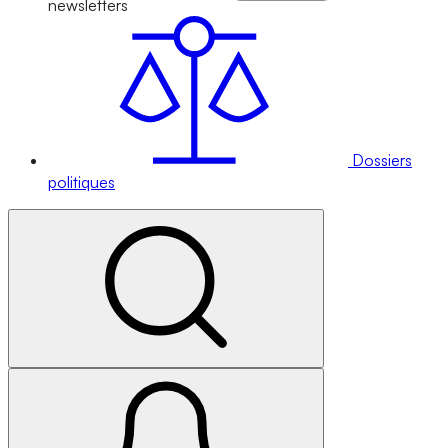
newsletters
Dossiers
politiques