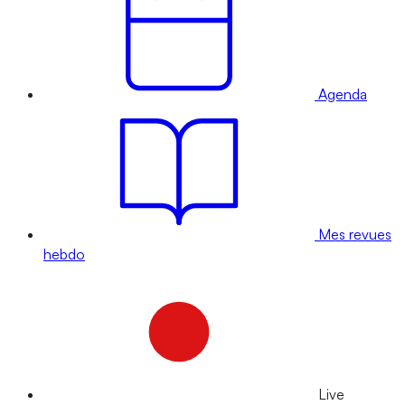
Agenda
Mes revues
hebdo
Live