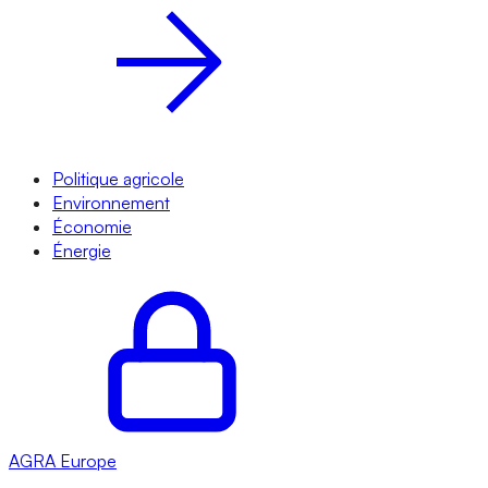
Politique agricole
Environnement
Économie
Énergie
AGRA
Europe