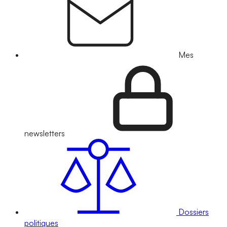
Mes
newsletters
Dossiers
politiques