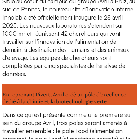
Situé au cœur du
campus du groupe Avril
à
Bruz
, au
sud de Rennes, le nouveau
site d’innovation interne
Innolab
a été officiellement inauguré le
28 avril
2025
. Les nouveaux laboratoires s’étendent sur
1000 m² et réunissent
42 chercheurs
qui vont
travailler sur l’innovation de l’alimentation de
demain, à destination des humains et des animaux
d’élevage. Les équipes de chercheurs sont
complétées par
cinq spécialistes de l’analyse de
données
.
Lire aussi :
En reprenant Pivert, Avril créé un pôle d’excellence
dédié à la chimie et la biotechnologie verte
Dans ce qui est présenté comme une première au
sein du groupe Avril, trois pôles seront amenés à
travailler ensemble : le
pôle Food
(alimentation