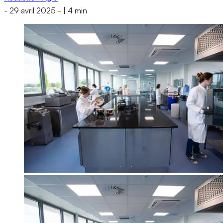
-
29 avril 2025
-
|
4 min