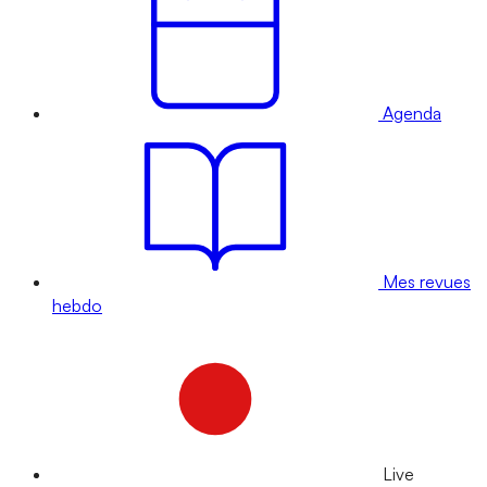
Agenda
Mes revues
hebdo
Live