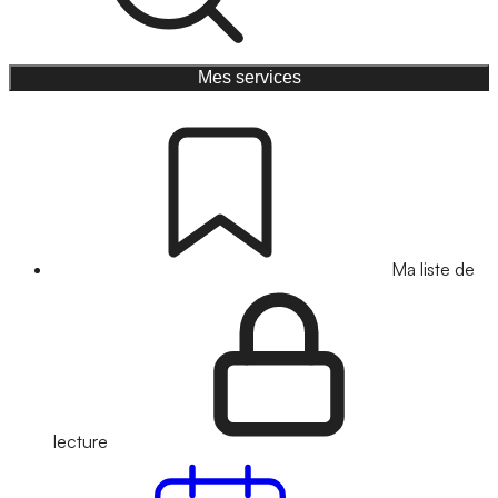
Mes services
Ma liste de
lecture