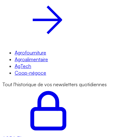
Agrofourniture
Agroalimentaire
AgTech
Coop-négoce
Tout l'historique de vos newsletters quotidiennes