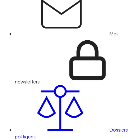
Mes
newsletters
Dossiers
politiques