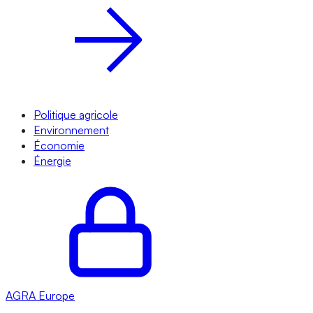
Politique agricole
Environnement
Économie
Énergie
AGRA
Europe