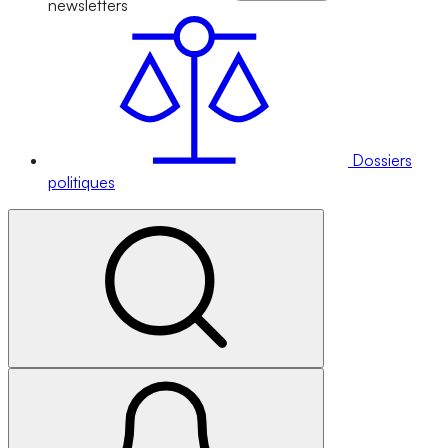
newsletters
Dossiers
politiques