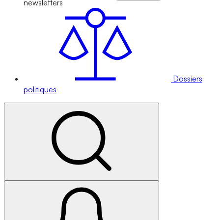
newsletters
Dossiers
politiques