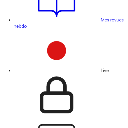
Mes revues
hebdo
Live