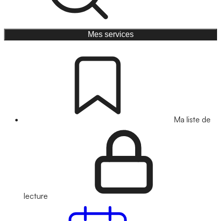
Mes services
Ma liste de
lecture