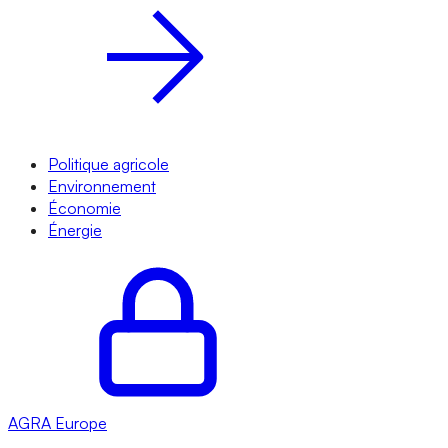
Politique agricole
Environnement
Économie
Énergie
AGRA
Europe