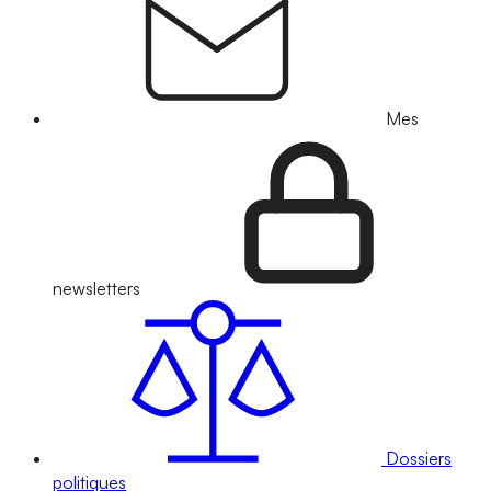
Mes
newsletters
Dossiers
politiques