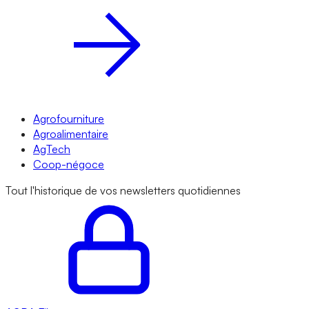
Agrofourniture
Agroalimentaire
AgTech
Coop-négoce
Tout l'historique de vos newsletters quotidiennes