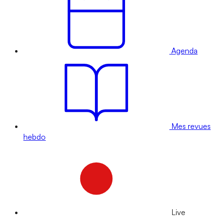
Agenda
Mes revues
hebdo
Live