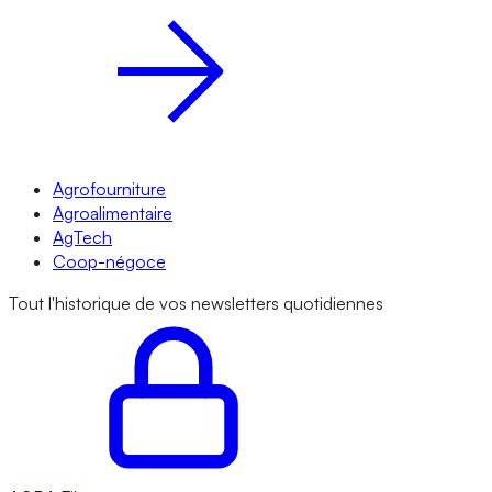
Agrofourniture
Agroalimentaire
AgTech
Coop-négoce
Tout l'historique de vos newsletters quotidiennes