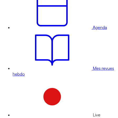
Agenda
Mes revues
hebdo
Live