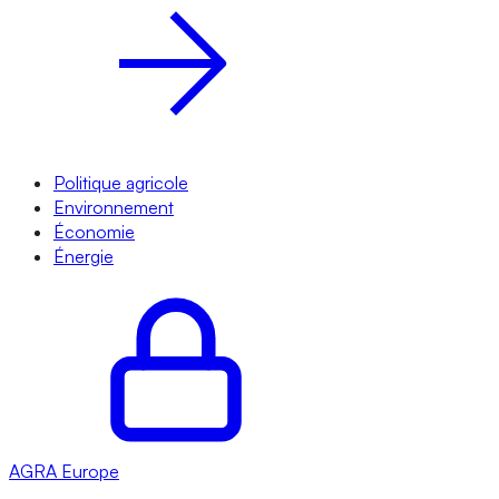
Politique agricole
Environnement
Économie
Énergie
AGRA
Europe