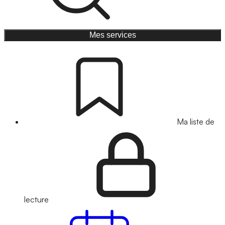
Mes services
Ma liste de
lecture