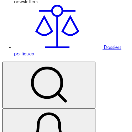
newsletters
Dossiers
politiques