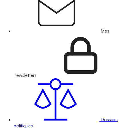
Mes
newsletters
Dossiers
politiques