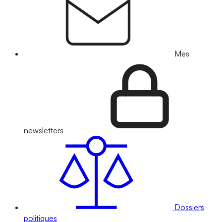
Mes
newsletters
Dossiers
politiques