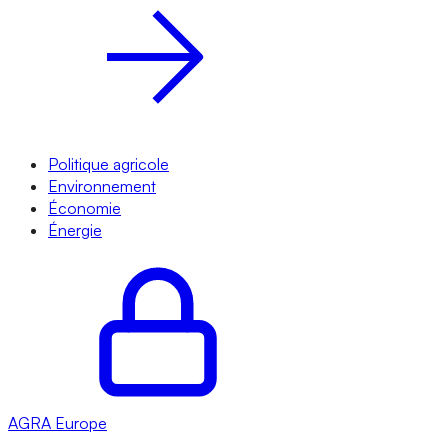
Politique agricole
Environnement
Économie
Énergie
AGRA
Europe