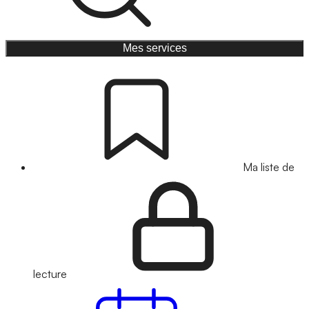
Mes services
Ma liste de
lecture