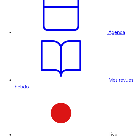
Agenda
Mes revues
hebdo
Live