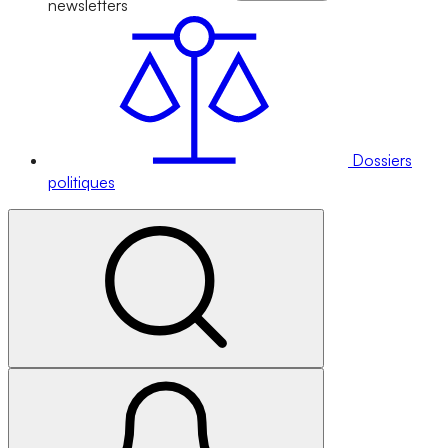
newsletters
Dossiers
politiques