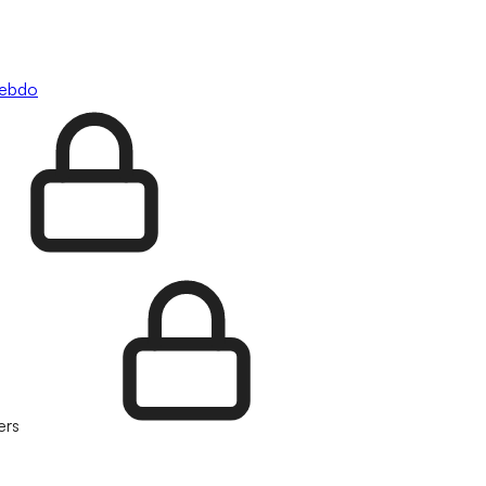
hebdo
ers