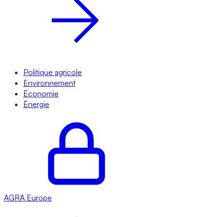
Politique agricole
Environnement
Économie
Énergie
AGRA
Europe