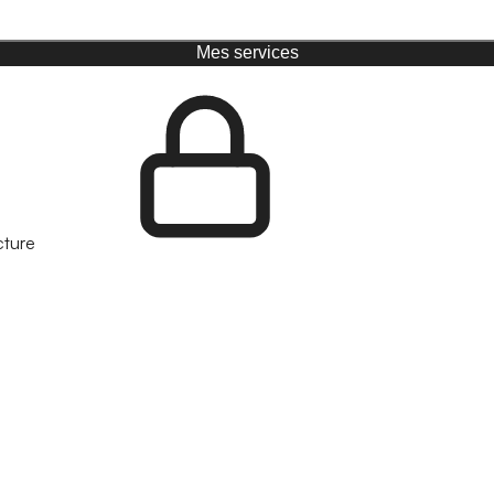
Mes services
cture