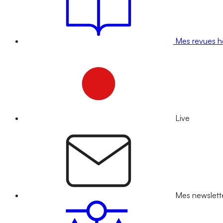
Mes revues 
Live
Mes newslett