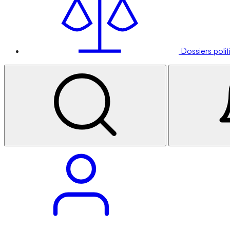
Dossiers poli