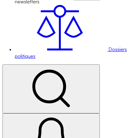
newsletters
Dossiers
politiques