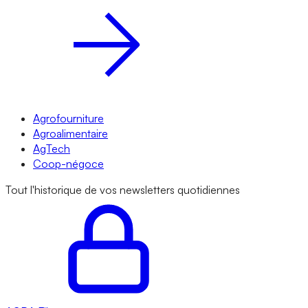
Agrofourniture
Agroalimentaire
AgTech
Coop-négoce
Tout l'historique de vos newsletters quotidiennes