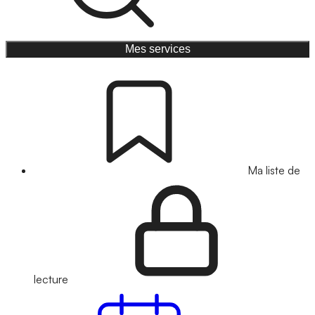
Mes services
Ma liste de
lecture