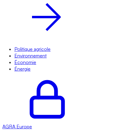
Politique agricole
Environnement
Économie
Énergie
AGRA
Europe