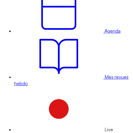
Agenda
Mes revues
hebdo
Live