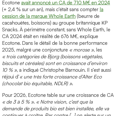
Ecotone
avait annoncé un CA de 710 M€ en 2024
(+ 2,4 % sur un an), mais c’était sans compter
la
cession de la marque Whole Earth
(beurre de
cacahouètes, boissons) au groupe britannique KP
Snacks. À périmètre constant, sans Whole Earth, le
CA 2024 était en réalité de 676 M€, explique
Ecotone. Dans le détail de la bonne performance
2025, malgré une conjoncture
« morose »
, les
« trois catégories de Bjorg (boissons végétales,
biscuits et céréales) sont en croissance d’environ
10 % »
, a indiqué Christophe Barnouin. Il s’est aussi
réjoui d’
« une très forte croissance d’Alter Eco
(chocolat bio équitable, NDLR) »
.
Pour 2026, Ecotone table sur une croissance de CA
« de 3 à 5 % »
.
« Notre vision, c’est que la
demande de produits bio est bien installée, elle va
continuer à croître. Par contre […] on alerte sur un