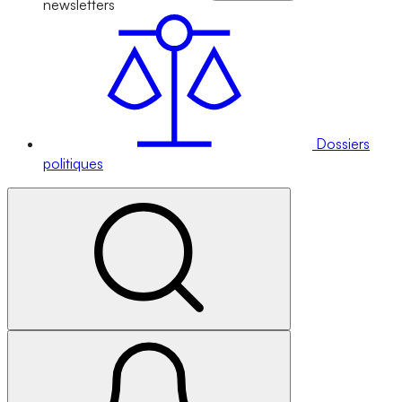
newsletters
Dossiers
politiques