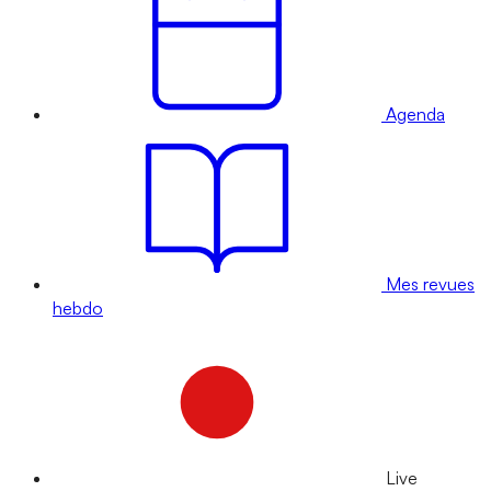
Agenda
Mes revues
hebdo
Live