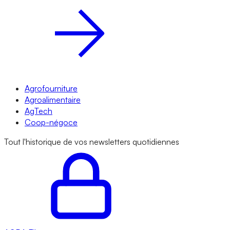
Agrofourniture
Agroalimentaire
AgTech
Coop-négoce
Tout l'historique de vos newsletters quotidiennes