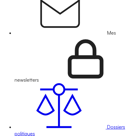
Mes
newsletters
Dossiers
politiques