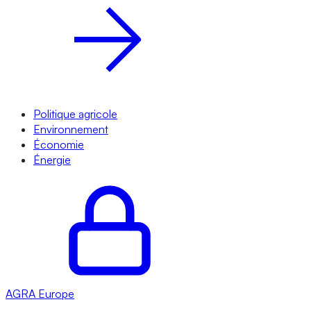
Politique agricole
Environnement
Économie
Énergie
AGRA
Europe