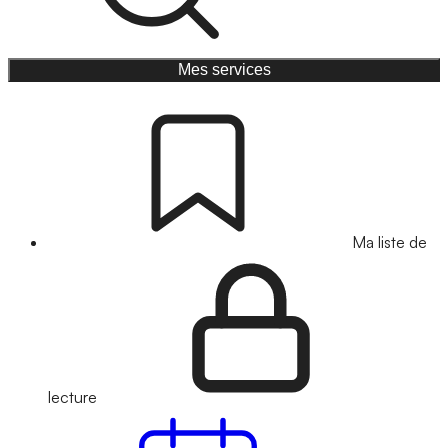
Mes services
Ma liste de
lecture