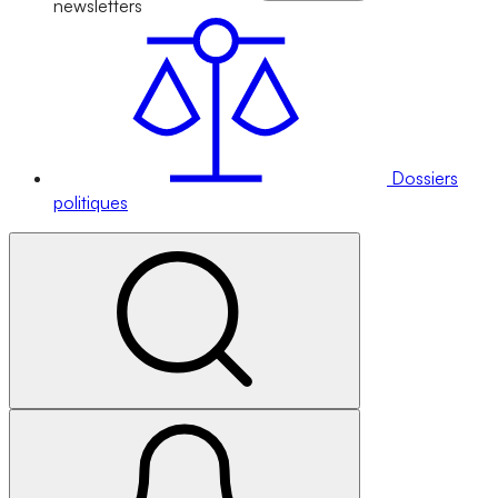
newsletters
Dossiers
politiques