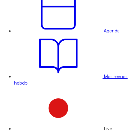
Agenda
Mes revues
hebdo
Live