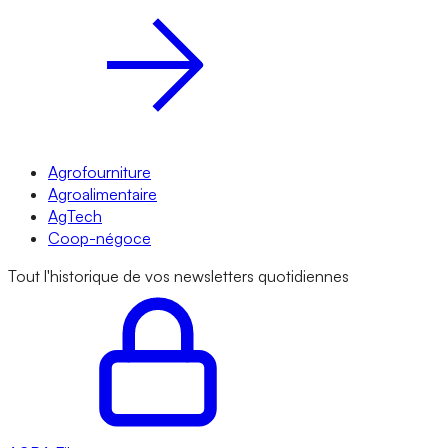
Agrofourniture
Agroalimentaire
AgTech
Coop-négoce
Tout l'historique de vos newsletters quotidiennes