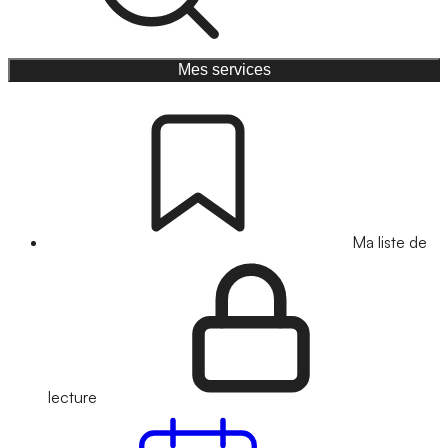
Mes services
Ma liste de
lecture