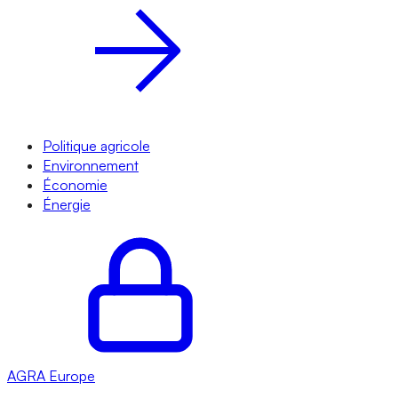
Politique agricole
Environnement
Économie
Énergie
AGRA
Europe