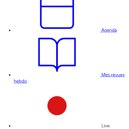
Agenda
Mes revues
hebdo
Live