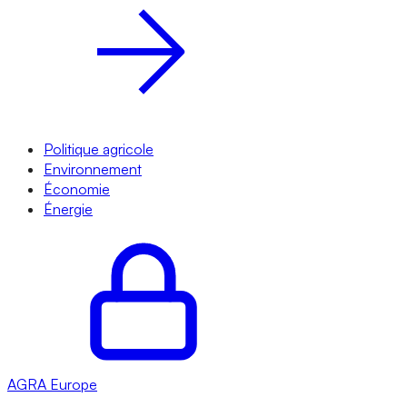
Politique agricole
Environnement
Économie
Énergie
AGRA
Europe