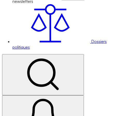
newsletters
Dossiers
politiques