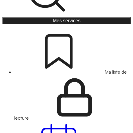
Mes services
Ma liste de
lecture