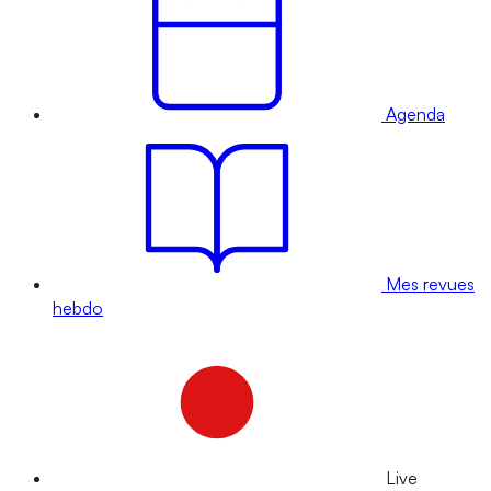
Agenda
Mes revues
hebdo
Live