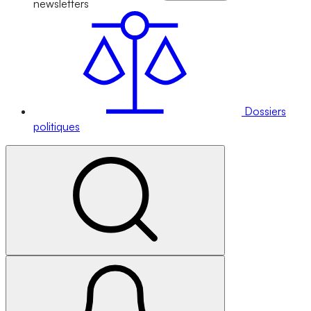
newsletters
Dossiers
politiques