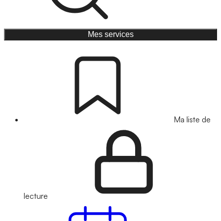
Mes services
Ma liste de
lecture