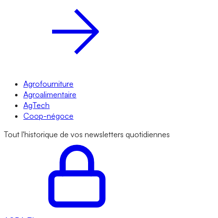
Agrofourniture
Agroalimentaire
AgTech
Coop-négoce
Tout l'historique de vos newsletters quotidiennes