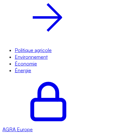
Politique agricole
Environnement
Économie
Énergie
AGRA
Europe