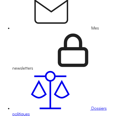
Mes
newsletters
Dossiers
politiques