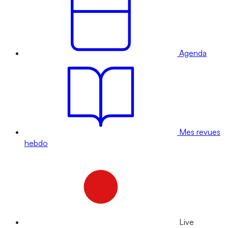
Agenda
Mes revues
hebdo
Live