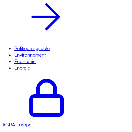
Politique agricole
Environnement
Économie
Énergie
AGRA
Europe