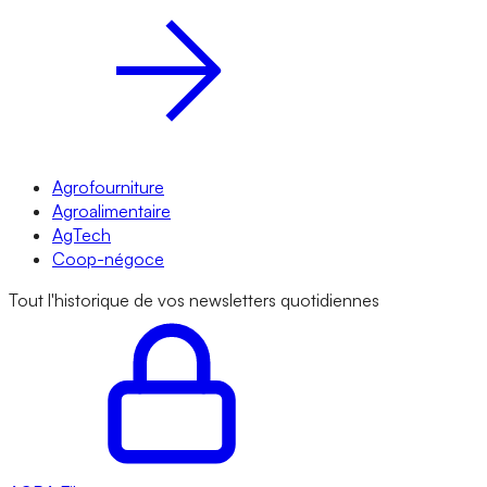
Agrofourniture
Agroalimentaire
AgTech
Coop-négoce
Tout l'historique de vos newsletters quotidiennes