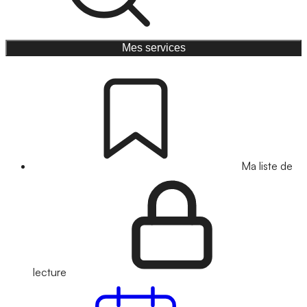
Mes services
Ma liste de
lecture