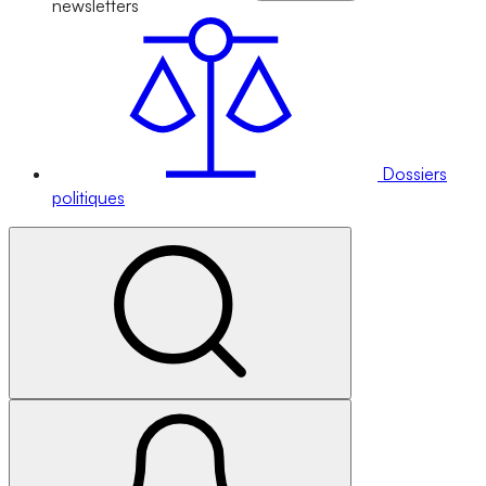
newsletters
Dossiers
politiques