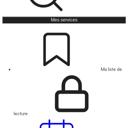
Mes services
Ma liste de
lecture