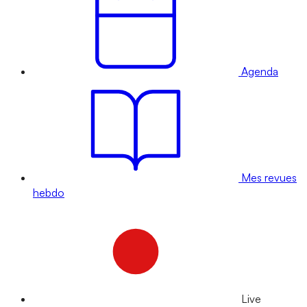
Agenda
Mes revues
hebdo
Live