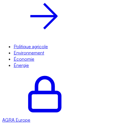
Politique agricole
Environnement
Économie
Énergie
AGRA
Europe