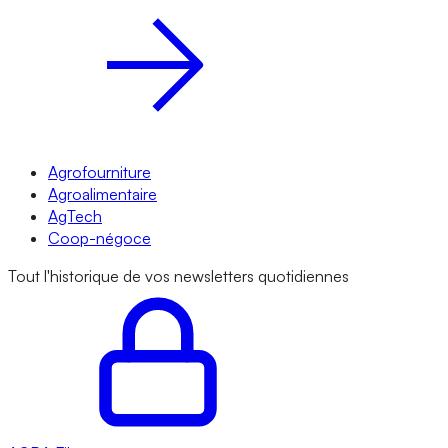
Agrofourniture
Agroalimentaire
AgTech
Coop-négoce
Tout l'historique de vos newsletters quotidiennes