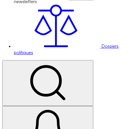
newsletters
Dossiers
politiques