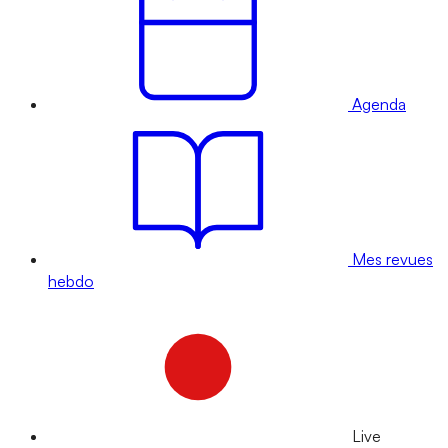
Agenda
Mes revues
hebdo
Live