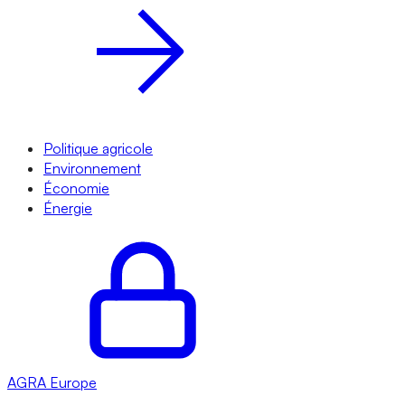
Politique agricole
Environnement
Économie
Énergie
AGRA
Europe