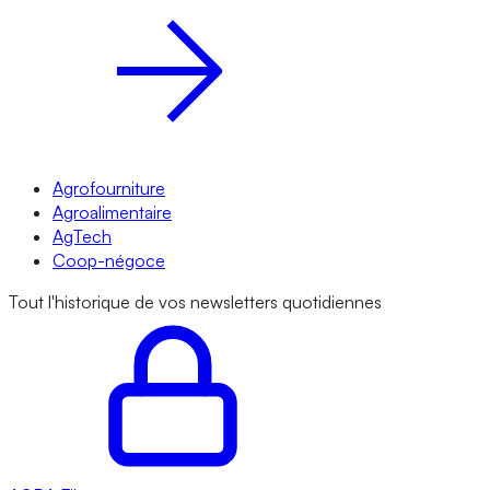
Agrofourniture
Agroalimentaire
AgTech
Coop-négoce
Tout l'historique de vos newsletters quotidiennes