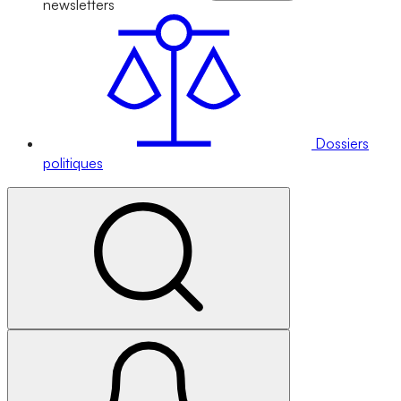
newsletters
Dossiers
politiques