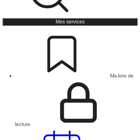
Mes services
Ma liste de
lecture