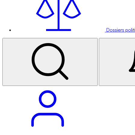
Dossiers poli