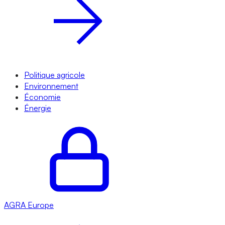
Politique agricole
Environnement
Économie
Énergie
AGRA
Europe