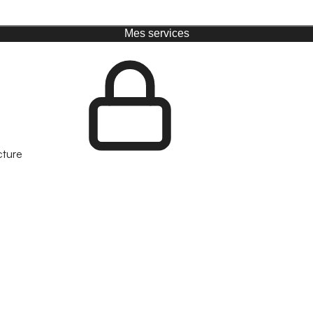
Mes services
cture