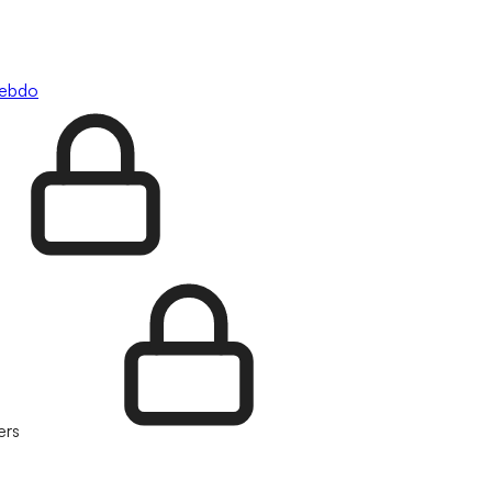
hebdo
ers