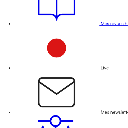
Mes revues 
Live
Mes newslett