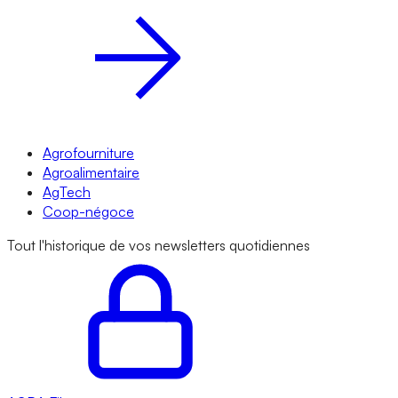
Agrofourniture
Agroalimentaire
AgTech
Coop-négoce
Tout l'historique de vos newsletters quotidiennes