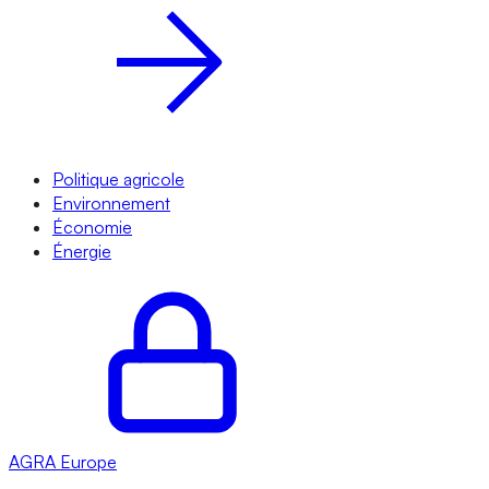
Politique agricole
Environnement
Économie
Énergie
AGRA
Europe