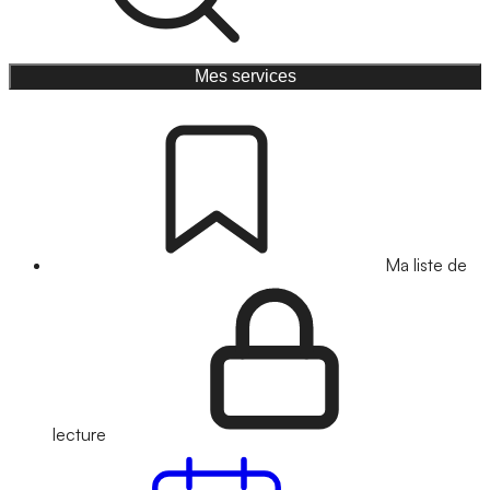
Mes services
Ma liste de
lecture