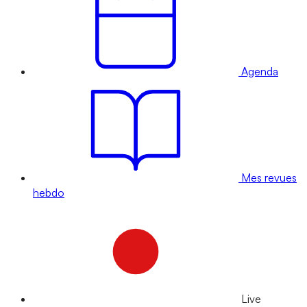
Agenda
Mes revues
hebdo
Live