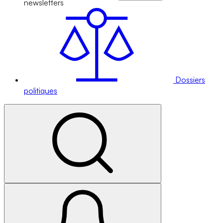
newsletters
Dossiers
politiques