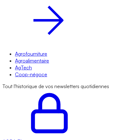
Agrofourniture
Agroalimentaire
AgTech
Coop-négoce
Tout l'historique de vos newsletters quotidiennes