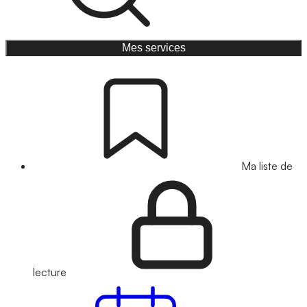
Mes services
Ma liste de
lecture