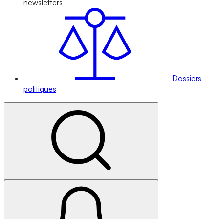
newsletters
Dossiers
politiques