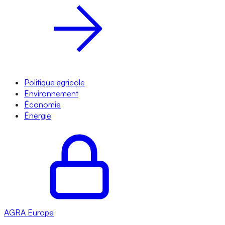
Politique agricole
Environnement
Économie
Énergie
AGRA
Europe