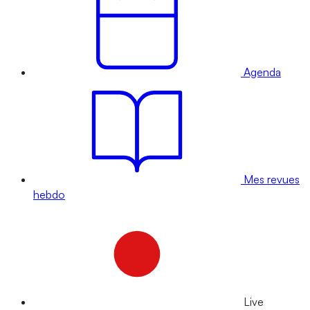
Agenda
Mes revues
hebdo
Live