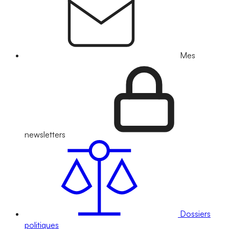
Mes
newsletters
Dossiers
politiques