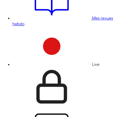
Mes revues
hebdo
Live