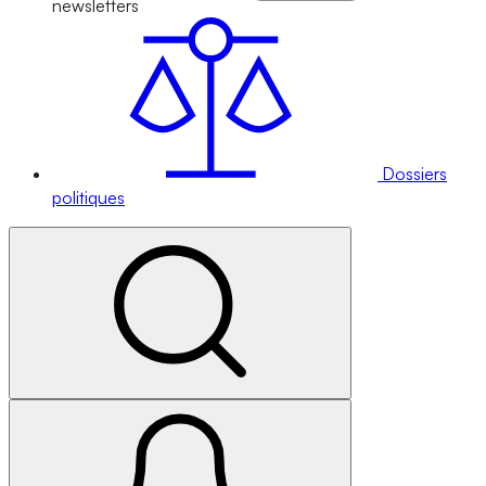
newsletters
Dossiers
politiques