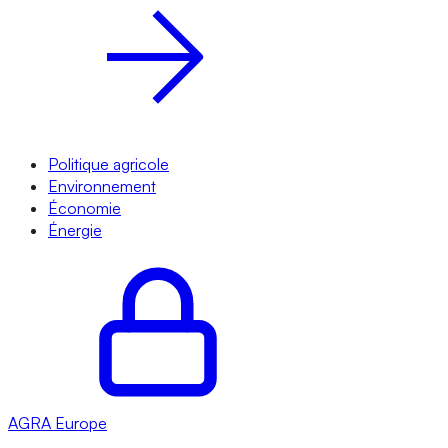
Politique agricole
Environnement
Économie
Énergie
AGRA
Europe