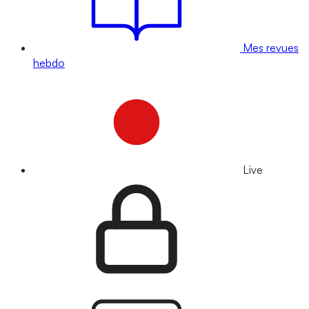
Mes revues
hebdo
Live