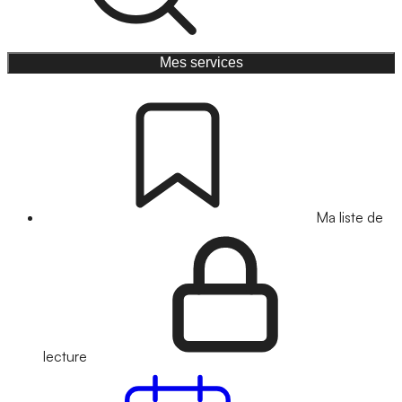
Mes services
Ma liste de
lecture