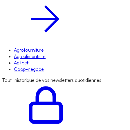
Agrofourniture
Agroalimentaire
AgTech
Coop-négoce
Tout l'historique de vos newsletters quotidiennes