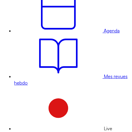
Agenda
Mes revues
hebdo
Live